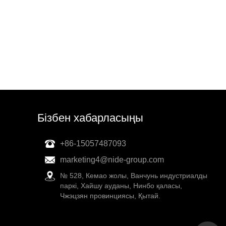
Бізбен хабарласыңы
+86-15057487093
marketing4@nide-group.com
№ 528, Кемао жолы, Ванчунь индустриалды
паркі, Хайшу ауданы, Нинбо қаласы,
Чжэцзян провинциясы, Қытай.