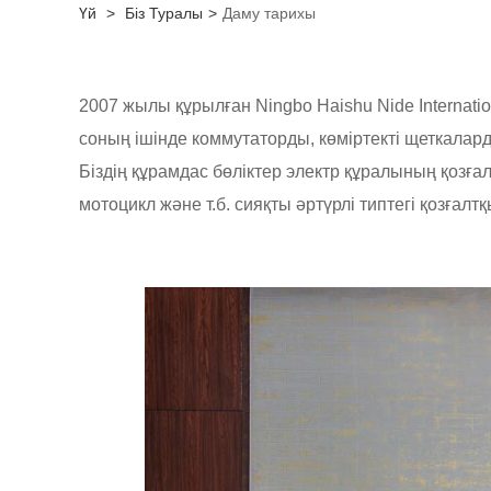
Үй
>
Біз Туралы
>
Даму тарихы
2007 жылы құрылған Ningbo Haishu Nide Internatio
соның ішінде коммутаторды, көміртекті щеткалард
Біздің құрамдас бөліктер электр құралының қозғ
мотоцикл және т.б. сияқты әртүрлі типтегі қозғал