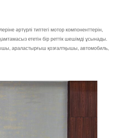
еріне әртүрлі типтегі мотор компоненттерін,
қамтамасыз ететін бір реттік шешімді ұсынады.
тқышы, араластырғыш қозғалтқышы, автомобиль,