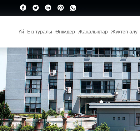
Үй
Біз туралы
Өнімдер
Жаңалықтар
Жүктеп алу