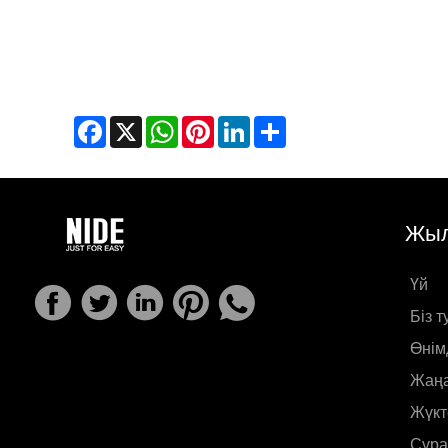
Facebook
X
WhatsApp
Pinterest
LinkedIn
Share
Жыл
Үй
Біз 
Өнім
Жаңа
Жүкт
Сұра