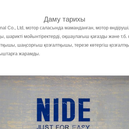
Даму тарихы
nal Co., Ltd, мотор саласында маманданған, мотор өндірушіл
ы, шарикті мойынтіректерді, оқшаулағыш қағазды және т.б. 
алтқышы, шаңсорғыш қозғалтқышы, терезе көтергіш қозғал
тқыштарға жарамды.