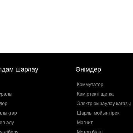
дам шарлау
Өнімдер
Коммутатор
туралы
Көміртекті щетка
дер
Электр оқшаулау қағазы
лықтар
Шарлы мойынтірек
еп алу
Магнит
у жіберу
Мотор білігі