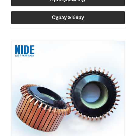
Сұрау жіберу