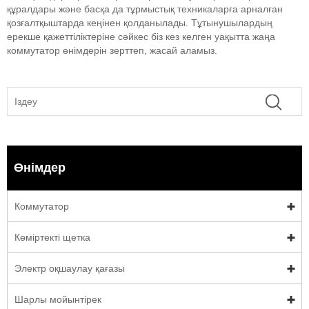
құралдары және басқа да тұрмыстық техникаларға арналған
қозғалтқыштарда кеңінен қолданылады. Тұтынушылардың
ерекше қажеттіліктеріне сәйкес біз кез келген уақытта жаңа
коммутатор өнімдерін зерттеп, жасай аламыз.
Өнімдер
Коммутатор
Көміртекті щетка
Электр оқшаулау қағазы
Шарлы мойынтірек