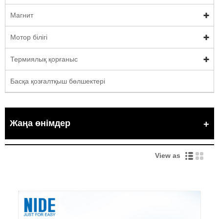
Магнит
Мотор білігі
Термиялық қорғаныс
Басқа қозғалтқыш бөлшектері
Жаңа өнімдер
View as