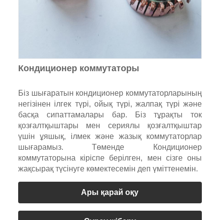
Кондиционер коммутаторы
Біз шығаратын кондиционер коммутаторларының
негізінен ілгек түрі, ойық түрі, жалпақ түрі және
басқа сипаттамалары бар. Біз тұрақты ток
қозғалтқыштары мен сериялы қозғалтқыштар
үшін ұяшық, ілмек және жазық коммутаторлар
шығарамыз. Төменде Кондиционер
коммутаторына кіріспе берілген, мен сізге оны
жақсырақ түсінуге көмектесемін деп үміттенемін.
Ары қарай оқу