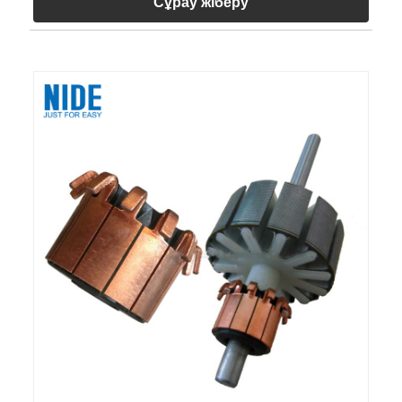
Сұрау жіберу