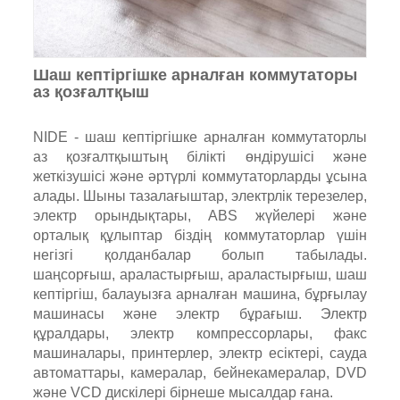
Шаш кептіргішке арналған коммутаторы
аз қозғалтқыш
NIDE - шаш кептіргішке арналған коммутаторлы
аз қозғалтқыштың білікті өндірушісі және
жеткізушісі және әртүрлі коммутаторларды ұсына
алады. Шыны тазалағыштар, электрлік терезелер,
электр орындықтары, ABS жүйелері және
орталық құлыптар біздің коммутаторлар үшін
негізгі қолданбалар болып табылады.
шаңсорғыш, араластырғыш, араластырғыш, шаш
кептіргіш, балауызға арналған машина, бұрғылау
машинасы және электр бұрағыш. Электр
құралдары, электр компрессорлары, факс
машиналары, принтерлер, электр есіктері, сауда
автоматтары, камералар, бейнекамералар, DVD
және VCD дискілері бірнеше мысалдар ғана.