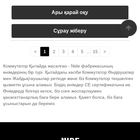
Ары қарай оқу
Сұрау жіберу
<
1
2
3
4
5
...
15
>
Коммутатор Қытайда жасалған - Nide фабрикасының
өнімдерінің бір түрі. Қытайдағы кәсіби Коммутатор Өндірушілер
мен Жабдықтаушылар ретінде және біз Коммутатор теңшелген
қызметін ұсына аламыз. Біздің өнімдер CE сертификатына ие.
Өнімдерді білгіңіз келсе, біз сізге жоспарлаумен
қанағаттанарлық баға бере аламыз. Қажет болса, біз баға
ұсыныстарын да береміз.