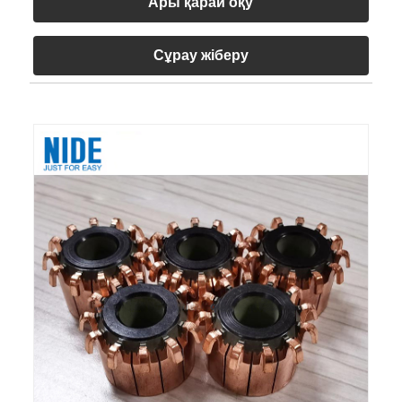
Ары қарай оқу
Сұрау жіберу