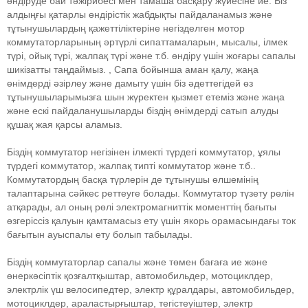
өндіруде бай тәжірибесі мен тамаша басқару жүйесіне ие. Біз
алдыңғы қатарлы өндірістік жабдықты пайдаланамыз және
тұтынушылардың қажеттіліктеріне негізделген мотор
коммутаторларының әртүрлі сипаттамаларын, мысалы, ілмек
түрі, ойық түрі, жалпақ түрі және т.б. өндіру үшін жоғары сапалы
шикізатты таңдаймыз. , Сапа бойынша аман қалу, жаңа
өнімдерді әзірлеу және дамыту үшін біз әдеттегідей өз
тұтынушыларымызға шын жүректен қызмет етеміз және жаңа
және ескі пайдаланушыларды біздің өнімдерді сатып алуды
құшақ жая қарсы аламыз.
Біздің коммутатор негізінен ілмекті түрдегі коммутатор, ұялы
түрдегі коммутатор, жалпақ типті коммутатор және т.б..
Коммутатордың басқа түрлерін де тұтынушы өлшемінің
талаптарына сәйкес реттеуге болады. Коммутатор түзету рөлін
атқарады, ал оның рөлі электромагниттік моменттің бағыты
өзгеріссіз қалуын қамтамасыз ету үшін якорь орамасындағы ток
бағытын ауыспалы ету болып табылады.
Біздің коммутаторлар сапалы және төмен бағаға ие және
өнеркәсіптік қозғалтқыштар, автомобильдер, мотоциклдер,
электрлік үш велосипедтер, электр құралдары, автомобильдер,
мотоциклдер, араластырғыштар, тегістеуіштер, электр