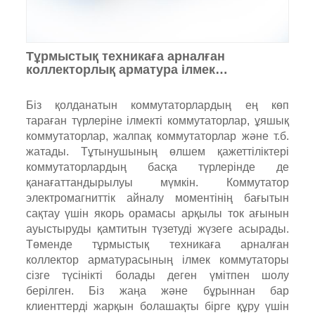
Тұрмыстық техникаға арналған
коллекторлық арматура ілмек
коммутаторы
Біз қолданатын коммутаторлардың ең көп
тараған түрлеріне ілмекті коммутаторлар, ұяшық
коммутаторлар, жалпақ коммутаторлар және т.б.
жатады. Тұтынушының өлшем қажеттіліктері
коммутаторлардың басқа түрлерінде де
қанағаттандырылуы мүмкін. Коммутатор
электромагниттік айналу моментінің бағытын
сақтау үшін якорь орамасы арқылы ток ағынын
ауыстыруды қамтитын түзетуді жүзеге асырады.
Төменде тұрмыстық техникаға арналған
коллектор арматурасының ілмек коммутаторы
сізге түсінікті болады деген үмітпен шолу
берілген. Біз жаңа және бұрыннан бар
клиенттерді жарқын болашақты бірге құру үшін