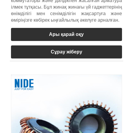
коммутаторы және дәлдікпен жасалған арматура
ілмек тұтқасы. Бұл жинақ жинағы үй гаджеттерінің
өнімділігі мен сенімділігін жақсартуға және
өміріңізге көбірек ыңғайлылық әкелуге арналған.
Ары қарай оқу
Сұрау жіберу