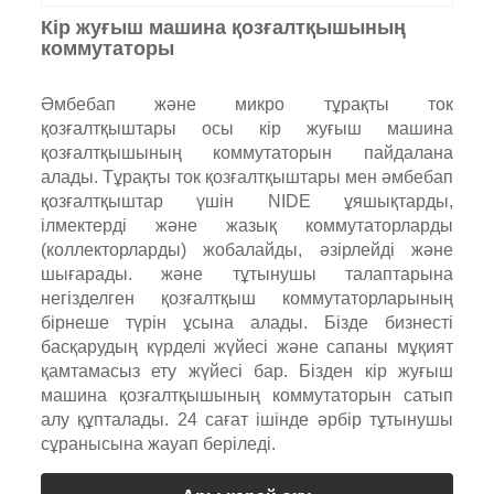
Кір жуғыш машина қозғалтқышының
коммутаторы
Әмбебап және микро тұрақты ток
қозғалтқыштары осы кір жуғыш машина
қозғалтқышының коммутаторын пайдалана
алады. Тұрақты ток қозғалтқыштары мен әмбебап
қозғалтқыштар үшін NIDE ұяшықтарды,
ілмектерді және жазық коммутаторларды
(коллекторларды) жобалайды, әзірлейді және
шығарады. және тұтынушы талаптарына
негізделген қозғалтқыш коммутаторларының
бірнеше түрін ұсына алады. Бізде бизнесті
басқарудың күрделі жүйесі және сапаны мұқият
қамтамасыз ету жүйесі бар. Бізден кір жуғыш
машина қозғалтқышының коммутаторын сатып
алу құпталады. 24 сағат ішінде әрбір тұтынушы
сұранысына жауап беріледі.