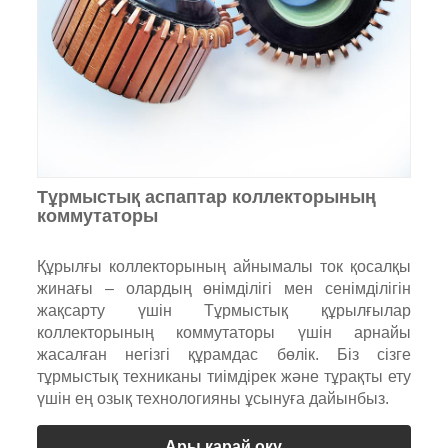
Тұрмыстық аспаптар коллекторының
коммутаторы
Құрылғы коллекторының айнымалы ток қосалқы
жинағы – олардың өнімділігі мен сенімділігін
жақсарту үшін Тұрмыстық құрылғылар
коллекторының коммутаторы үшін арнайы
жасалған негізгі құрамдас бөлік. Біз сізге
тұрмыстық техниканы тиімдірек және тұрақты ету
үшін ең озық технологияны ұсынуға дайынбыз.
Ары қарай оқу