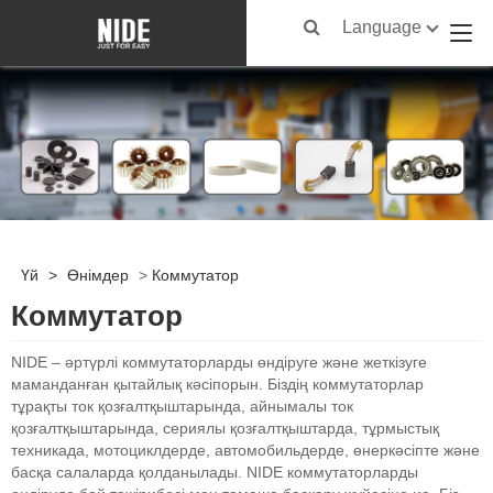
Language
Үй
>
Өнімдер
>
Коммутатор
Коммутатор
NIDE – әртүрлі коммутаторларды өндіруге және жеткізуге
маманданған қытайлық кәсіпорын. Біздің коммутаторлар
тұрақты ток қозғалтқыштарында, айнымалы ток
қозғалтқыштарында, сериялы қозғалтқыштарда, тұрмыстық
техникада, мотоциклдерде, автомобильдерде, өнеркәсіпте және
басқа салаларда қолданылады. NIDE коммутаторларды