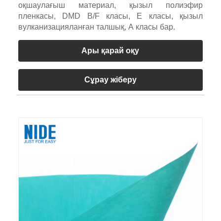
оқшаулағыш материал, қызыл полиэфир
пленкасы, DMD B/F класы, E класы, қызыл
вулканизацияланған талшық, А класы бар.
Ары қарай оқу
Сұрау жіберу