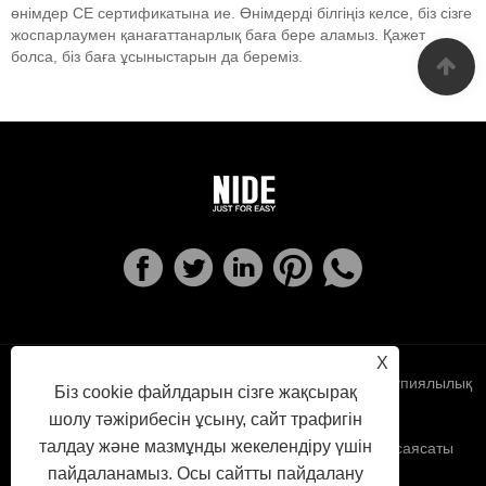
өнімдер CE сертификатына ие. Өнімдерді білгіңіз келсе, біз сізге
жоспарлаумен қанағаттанарлық баға бере аламыз. Қажет
болса, біз баға ұсыныстарын да береміз.
X
Links
Sitemap
RSS
XML
Құпиялылық
Біз cookie файлдарын сізге жақсырақ
шолу тәжірибесін ұсыну, сайт трафигін
талдау және мазмұнды жекелендіру үшін
саясаты
пайдаланамыз. Осы сайтты пайдалану