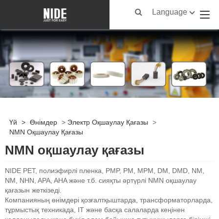
Language
Үй
>
Өнімдер
>
Электр Оқшаулау Қағазы
>
NMN Оқшаулау Қағазы
NMN оқшаулау қағазы
NIDE PET, полиэфирлі пленка, PMP, PM, MPM, DM, DMD, NM,
NM, NHN, APA, AHA және т.б. сияқты әртүрлі NMN оқшаулау
қағазын жеткізеді.
Компанияның өнімдері қозғалтқыштарда, трансформаторларда,
тұрмыстық техникада, IT және басқа салаларда кеңінен