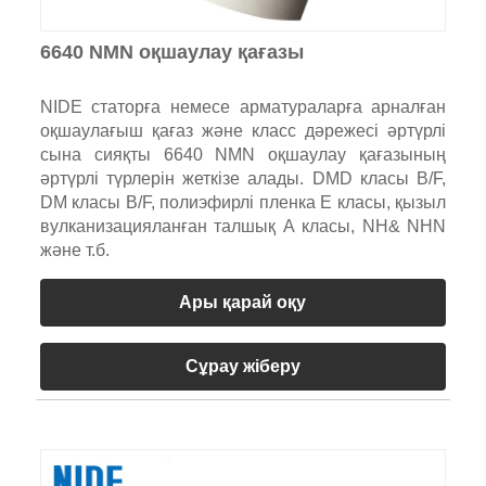
6640 NMN оқшаулау қағазы
NIDE статорға немесе арматураларға арналған
оқшаулағыш қағаз және класс дәрежесі әртүрлі
сына сияқты 6640 NMN оқшаулау қағазының
әртүрлі түрлерін жеткізе алады. DMD класы B/F,
DM класы B/F, полиэфирлі пленка E класы, қызыл
вулканизацияланған талшық А класы, NH& NHN
және т.б.
Ары қарай оқу
Сұрау жіберу