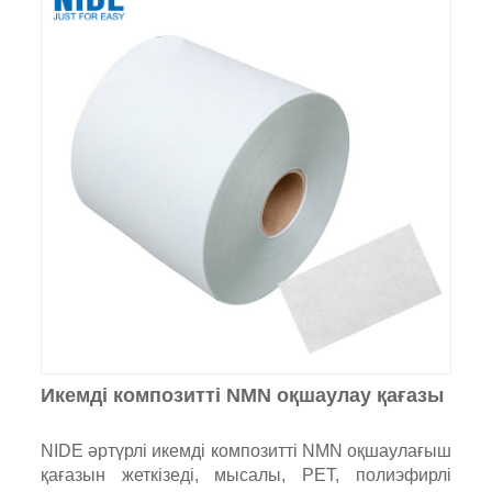
Икемді композитті NMN оқшаулау қағазы
NIDE әртүрлі икемді композитті NMN оқшаулағыш
қағазын жеткізеді, мысалы, PET, полиэфирлі