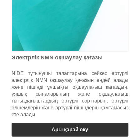
Электрлік NMN оқшаулау қағазы
NIDE тұтынушы талаптарына сәйкес әртүрлі
электрлік NMN оқшаулау қағазын өңдей алады
және пішінді ұяшықты оқшаулағыш қағаздың,
ұяшық сыналарының және оқшаулағыш
тығыздағыштардың әртүрлі сорттарын, әртүрлі
өлшемдерін және әртүрлі пішіндерін қамтамасыз
ете алады.
Ары қарай оқу