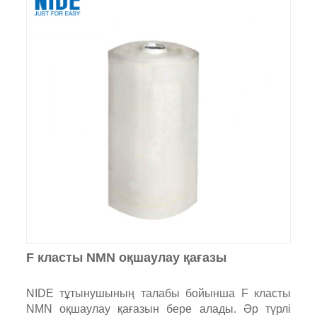
F класты NMN оқшаулау қағазы
NIDE тұтынушының талабы бойынша F класты
NMN оқшаулау қағазын бере алады. Әр түрлі