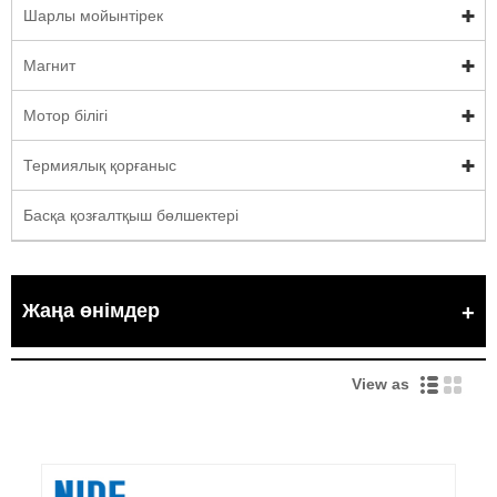
Шарлы мойынтірек
Магнит
Мотор білігі
Термиялық қорғаныс
Басқа қозғалтқыш бөлшектері
Жаңа өнімдер
View as