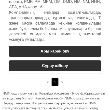
пленка, PMP, PM, MPM, DM, DMD, NM, NM, NHN,
APA, AHA және т.б.
Компанияның өнімдері қозғалтқыштарда,
трансформаторларда, тұрмыстық техникада, IT
және басқа салаларда кеңінен қолданылады
және бүкіл әлем бойынша тұтынушыларға бірінші
дәрежелі өнімдер мен тамаша қызметтерді
ұсынуға ұмтылады.
Ары қарай оқу
Сұрау жіберу
<
1
>
NMN оқшаулау қағазы Қытайда жасалған - Nide фабрикасының
өнімдерінің бір түрі. Қытайдағы кәсіби NMN оқшаулау қағазы
Өндірушілер мен Жабдықтаушылар ретінде және біз NMN
оқшаулау қағазы теңшелген қызметін ұсына аламыз. Біздің