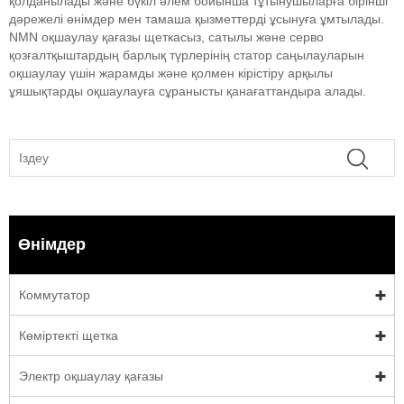
қолданылады және бүкіл әлем бойынша тұтынушыларға бірінші
дәрежелі өнімдер мен тамаша қызметтерді ұсынуға ұмтылады.
NMN оқшаулау қағазы щеткасыз, сатылы және серво
қозғалтқыштардың барлық түрлерінің статор саңылауларын
оқшаулау үшін жарамды және қолмен кірістіру арқылы
ұяшықтарды оқшаулауға сұранысты қанағаттандыра алады.
Өнімдер
Коммутатор
Көміртекті щетка
Электр оқшаулау қағазы