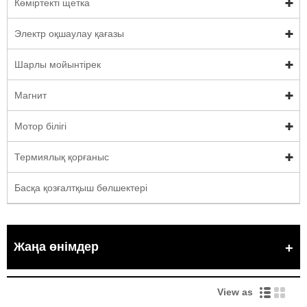
Көміртекті щетка
Электр оқшаулау қағазы
Шарлы мойынтірек
Магнит
Мотор білігі
Термиялық қорғаныс
Басқа қозғалтқыш бөлшектері
Жаңа өнімдер
View as