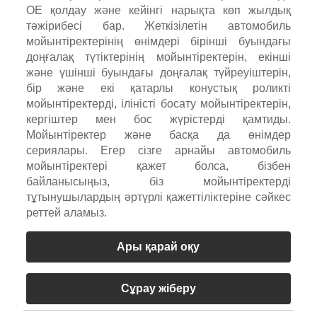
OE қолдау және кейінгі нарықта көп жылдық
тәжірибесі бар. Жеткізілетін автомобиль
мойынтіректерінің өнімдері бірінші буындағы
доңғалақ түтіктерінің мойынтіректерін, екінші
және үшінші буындағы доңғалақ түйреуіштерін,
бір және екі қатарлы конустық роликті
мойынтіректерді, іліністі босату мойынтіректерін,
кергіштер мен бос жүрістерді қамтиды.
Мойынтіректер және басқа да өнімдер
сериялары. Егер сізге арнайы автомобиль
мойынтіректері қажет болса, бізбен
байланысыңыз, біз мойынтіректерді
тұтынушылардың әртүрлі қажеттіліктеріне сәйкес
реттей аламыз.
Ары қарай оқу
Сұрау жіберу