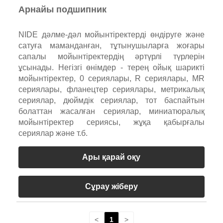
Арнайы подшипник
NIDE дәлме-дәл мойынтіректерді өндіруге және
сатуға маманданған, тұтынушыларға жоғары
сапалы мойынтіректердің әртүрлі түрлерін
ұсынады. Негізгі өнімдер - терең ойық шарикті
мойынтіректер, 0 сериялары, R сериялары, MR
сериялары, фланецтер сериялары, метрикалық
сериялар, дюймдік сериялар, тот баспайтын
болаттан жасалған сериялар, миниатюралық
мойынтіректер сериясы, жұқа қабырғалы
сериялар және т.б.
Ары қарай оқу
Сұрау жіберу
<
1
>