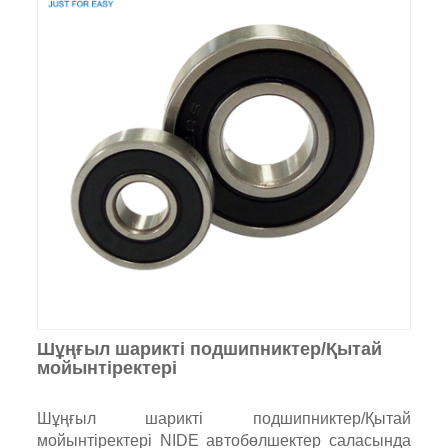
Шұңғыл шарикті подшипниктер/Қытай
мойынтіректері
Шұңғыл шарикті подшипниктер/Қытай
мойынтіректері NIDE автобөлшектер саласында