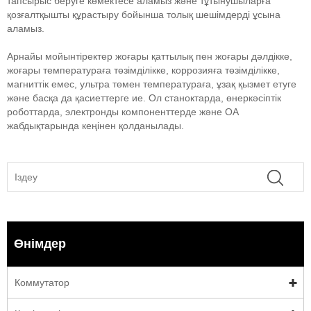
тапсырыс беруге көмектесе аламыз және тұтынушыларға
қозғалтқышты құрастыру бойынша толық шешімдерді ұсына
аламыз.
Арнайы мойынтіректер жоғары қаттылық пен жоғары дәлдікке,
жоғары температураға төзімділікке, коррозияға төзімділікке,
магниттік емес, ультра төмен температураға, ұзақ қызмет етуге
және басқа да қасиеттерге ие. Ол станоктарда, өнеркәсіптік
роботтарда, электронды компоненттерде және OA
жабдықтарында кеңінен қолданылады.
Өнімдер
Коммутатор