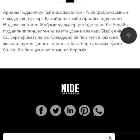
Арнайы подшипник Қытайда жасалған - Nide фабрикасының
өнімдерінің бір түрі. Қытайдағы кәсіби Арнайы подшипник
Өндірушілер мен Жабдықтаушылар ретінде және біз Арнайы
подшипник теңшелген қызметін ұсына аламыз. Біздің өнімдер
CE сертификатына ие. Өнімдерді білгіңіз келсе, біз сізге
жоспарлаумен қанағаттанарлық баға бере аламыз. Қажет
болса, біз баға ұсыныстарын да береміз.
X