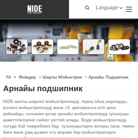
Language
Үй
>
Өнімдер
>
Шарлы Мойынтірек
>
Арнайы Подшипник
Арнайы подшипник
NIDE жалпы шарикті мойынтіректерді, терең ойық шарларды,
роликті мойынтіректерді және т.б. қамтамасыз етіп қана
қоймайды, сонымен қатар арнайы мойынтіректерді тұтынушы
қажеттіліктеріне сәйкес реттей алады. Бізде мойынтіректерді
сатуда бай тәжірибеміз бар, тұтынушыларға жоғары сапа, төмен
баға және ұзақ қызмет ету мерзімі бар мойынтіректерге