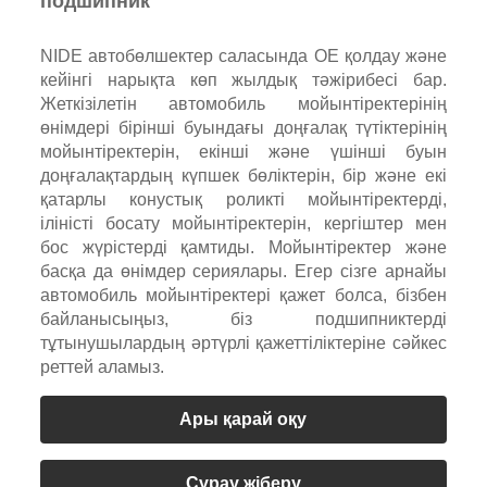
подшипник
NIDE автобөлшектер саласында OE қолдау және
кейінгі нарықта көп жылдық тәжірибесі бар.
Жеткізілетін автомобиль мойынтіректерінің
өнімдері бірінші буындағы доңғалақ түтіктерінің
мойынтіректерін, екінші және үшінші буын
доңғалақтардың күпшек бөліктерін, бір және екі
қатарлы конустық роликті мойынтіректерді,
іліністі босату мойынтіректерін, кергіштер мен
бос жүрістерді қамтиды. Мойынтіректер және
басқа да өнімдер сериялары. Егер сізге арнайы
автомобиль мойынтіректері қажет болса, бізбен
байланысыңыз, біз подшипниктерді
тұтынушылардың әртүрлі қажеттіліктеріне сәйкес
реттей аламыз.
Ары қарай оқу
Сұрау жіберу