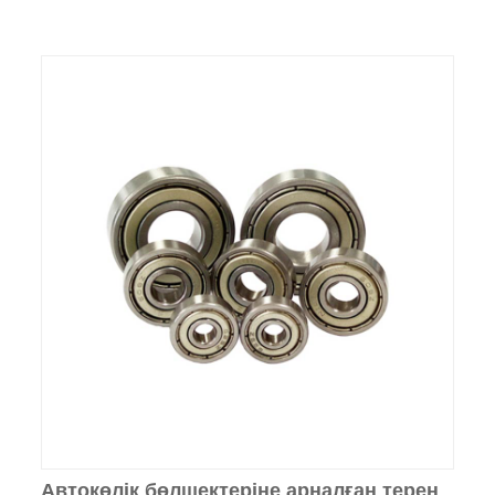
Автокөлік бөлшектеріне арналған терең