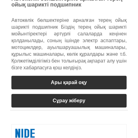
ойық шарикті подшипник
Автокөлік бөлшектеріне арналған терең ойық
шарикті подшипник Біздің терең ойық шарикті
мойынтіректері әртүрлі салаларда кеңінен
қолданылады, соның ішінде электр аспаптары,
мотоциклдер, ауылшаруашылық машиналары,
құрылыс машиналары, көлік құралдары және т.б.
Қолжетімділігіміз бен толығырақ ақпарат алу үшін
бізге хабарласуға қош келдіңіз.
Ары қарай оқу
Сұрау жіберу