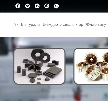
Үй
Біз туралы
Өнімдер
Жаңалықтар
Жүктеп алу