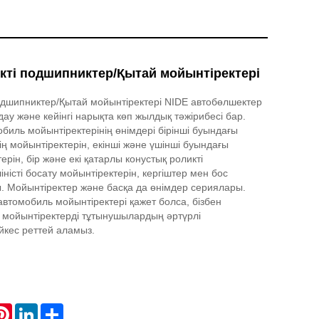
ті подшипниктер/Қытай мойынтіректері
дшипниктер/Қытай мойынтіректері NIDE автобөлшектер
ау және кейінгі нарықта көп жылдық тәжірибесі бар.
обиль мойынтіректерінің өнімдері бірінші буындағы
нің мойынтіректерін, екінші және үшінші буындағы
ерін, бір және екі қатарлы конустық роликті
ліністі босату мойынтіректерін, кергіштер мен бос
ы. Мойынтіректер және басқа да өнімдер сериялары.
автомобиль мойынтіректері қажет болса, бізбен
 мойынтіректерді тұтынушылардың әртүрлі
әйкес реттей аламыз.
atsApp
Pinterest
LinkedIn
Share