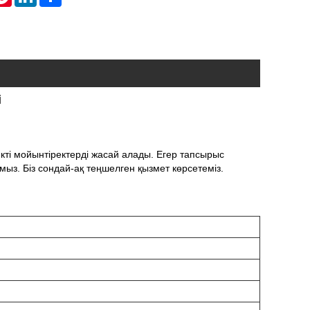
і
кті мойынтіректерді жасай алады. Егер тапсырыс
мыз. Біз сондай-ақ теңшелген қызмет көрсетеміз.