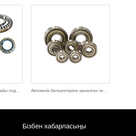
Автомобильге арналған арнайы подшипник
Автокөлік бөлшектеріне арналған терең ойық шарикті подшипник
Бізбен хабарласыңы