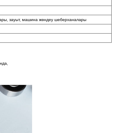
ары, зауыт, машина жөндеу шеберханалары
нда,