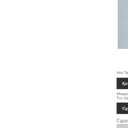
Hot Ta
Қа
Микро
Тот б
Сұ
Сұра