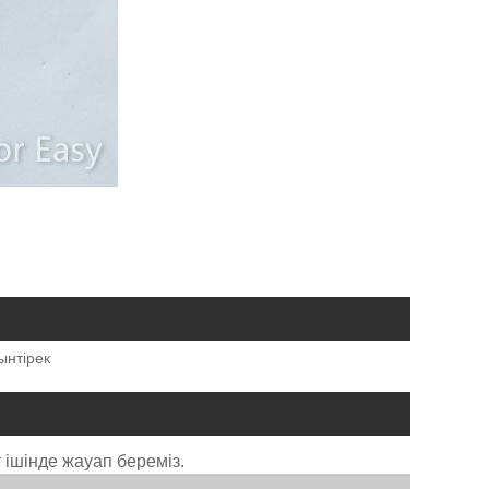
ынтірек
 ішінде жауап береміз.