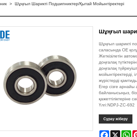
ник
>
Шұңғыл Шарикті Подшипниктер/Қытай Мойынтіректері
Шұңғыл шарик
Шұңғыл шарикті по
саласында OE қолд
Жеткізілетін автом
доңғалақ түтіктері
доңғалақ түйреуішт
мойынтіректерді, і
жүрістерді қамтид
Егер сізге арнайы 
байланысыңыз, біз
қажеттіліктеріне с
Үлгі:NDPJ-ZC-692
Сұрау жіберу
Facebook
X
Wh