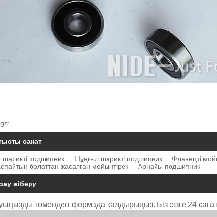
gs:
тысты санат
 шарикті подшипник
Шұңғыл шарикті подшипник
Фланецті мой
аспайтын болаттан жасалған мойынтірек
Арнайы подшипник
рау жіберу
уыңызды төмендегі формада қалдырыңыз. Біз сізге 24 сағат