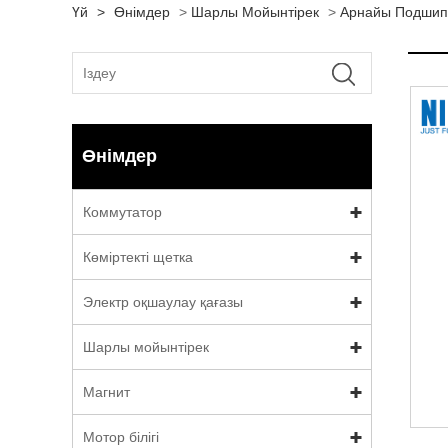
Үй
>
Өнімдер
>
Шарлы Мойынтірек
>
Арнайы Подшип
Өнімдер
Коммутатор
Көміртекті щетка
Электр оқшаулау қағазы
Шарлы мойынтірек
Магнит
Мотор білігі