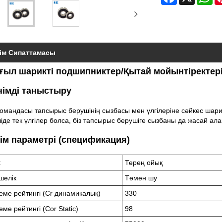
ім Сипаттамасы
ғыл шарикті подшипниктер/Қытай мойынтіректер
німді таныстыру
командасы тапсырыс берушінің сызбасы мен үлгілеріне сәйкес шари
іде тек үлгілер болса, біз тапсырыс берушіге сызбаны да жасай ала
ім параметрі (спецификация)
:
Терең ойық
шелік
Төмен шу
еме рейтингі (Cr динамикалық)
330
ме рейтингі (Cor Static)
98