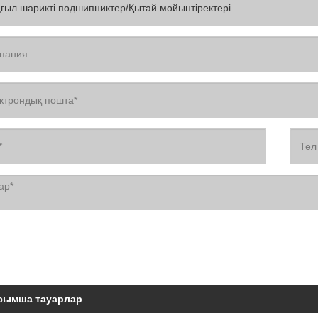
сымша тауарлар