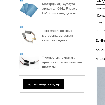
жылд
Моторды оқшаулауға
шект
арналған 6641 F класс
DMD оқшаулау қағазы
Қолд
Түр
серт
Тігін машинасының
моторына арналған
көміртекті щетка
3. Ө
Арнай
Тұрмыстық техникаға
4. Ө
арналған графит көміртекті
щеткасы
Барлық жаңа өнімдер