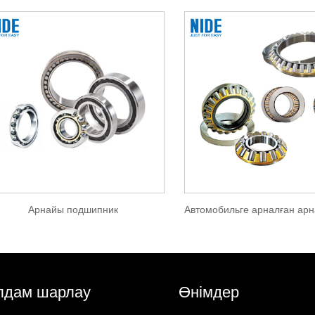
Арнайы подшипник
дам шарлау
Өнімдер