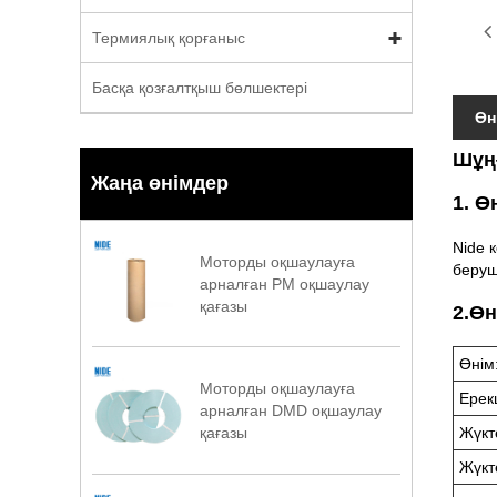
Термиялық қорғаныс
Басқа қозғалтқыш бөлшектері
Өн
Шұң
Жаңа өнімдер
1. Ө
Nide 
Моторды оқшаулауға
беруш
арналған PM оқшаулау
қағазы
2.Өн
Өнім
Моторды оқшаулауға
Ерек
арналған DMD оқшаулау
Жүкт
қағазы
Жүкте