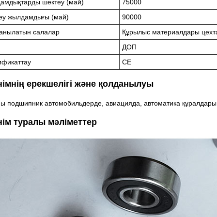
амдықтарды шектеу (май)
75000
еу жылдамдығы (май)
90000
анылатын салалар
Құрылыс материалдары цехт
ДОП
ификаттау
CE
німнің ерекшелігі және қолданылуы
ы подшипник автомобильдерде, авиацияда, автоматика құралдары
нім туралы мәліметтер