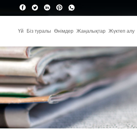
Үй
Біз туралы
Өнімдер
Жаңалықтар
Жүктеп алу