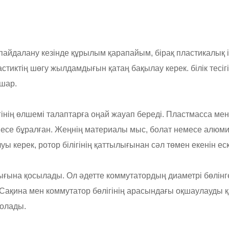
айдалану кезінде құрылым қарапайым, бірақ пластикалық ішкі
тиктің шөгу жылдамдығын қатаң бақылау керек. білік тесіг
ашар.
сігінің өлшемі талаптарға оңай жауап береді. Пластмасса 
емесе бұралған. Жеңнің материалы мыс, болат немесе алюм
уы керек, ротор білігінің қаттылығынан сәл төмен екенін еск
йығына қосылады. Ол әдетте коммутатордың диаметрі бөлінген 
 Сақина мен коммутатор бөлігінің арасындағы оқшаулауды 
болады.