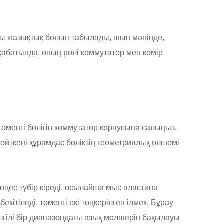
лы жазықтық болып табылады, шын мәнінде,
абатында, оның рөлі коммутатор мен көмір
менгі бөлігін коммутатор корпусына салыңыз,
өйткені құрамдас бөліктің геометриялық өлшемі
өңес түбір кіреді, осылайша мыс пластина
кітіледі. төменгі екі төңкерілген ілмек. Бұрау
лгілі бір диапазондағы азық мөлшерін бақылауы