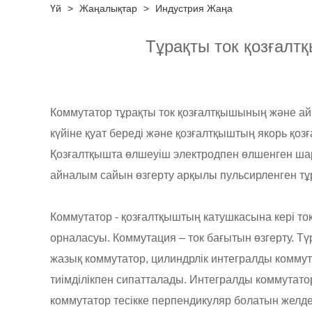
Үй
>
Жаңалықтар
>
Индустрия Жаңа
Тұрақты ток қозғалт
Коммутатор тұрақты ток қозғалтқышының және а
күйіне қуат береді және қозғалтқыштың якорь қоз
Қозғалтқышта өлшеуіш электродпен өлшенген ша
айналым сайын өзгерту арқылы пульсирленген тұр
Коммутатор - қозғалтқыштың катушкасына кері т
орналасуы. Коммутация – ток бағытын өзгерту. Тү
жазық коммутатор, цилиндрлік интегралды коммут
тиімділікпен сипатталады. Интегралды коммутатор
коммутатор тесікке перпендикуляр болатын желдет