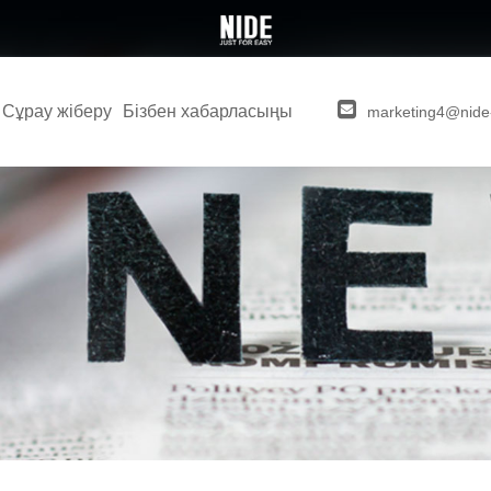
Сұрау жіберу
Бізбен хабарласыңы
marketing4@nide