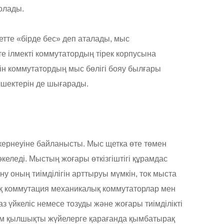
олады.
етте «бірде бес» деп аталады, мыс
кте ілмекті коммутатордың тірек корпусына
ін коммутатордың мыс бөлігі бояу былғары
лшектерін де шығарады.
ернеуіне байланысты. Мыс щетка өте төмен
әкеледі. Мыстың жоғары өткізгіштігі құрамдас
ну оның тиімділігін арттыруы мүмкін, ток мыста
дық коммутация механикалық коммутаторлар мен
 үйкеліс немесе тозуды және жоғары тиімділікті
йым қылшықты жүйелерге қарағанда қымбатырақ