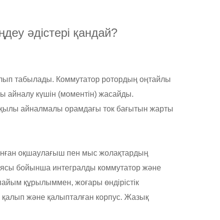
деу әдістері қандай?
олып табылады. Коммутатор ротордың оңтайлы
ы айналу күшін (моментін) жасайды.
рқылы айналмалы орамдағы ток бағытын жарты
ғанған оқшаулағыш пен мыс жолақтардың
кциясы бойынша интегралды коммутатор және
апайым құрылыммен, жоғары өндірістік
ты қалып және қалыпталған корпус. Жазық