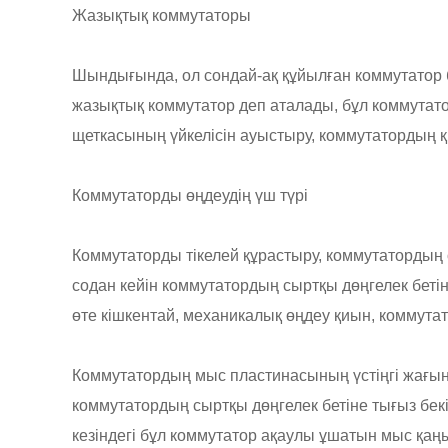
Жазықтық коммутаторы
Шындығында, ол сондай-ақ құйылған коммутатор 
жазықтық коммутатор деп аталады, бұл коммутат
щеткасының үйкелісін ауыстыру, коммутатордың қы
Коммутаторды өңдеудің үш түрі
Коммутаторды тікелей құрастыру, коммутатордың
содан кейін коммутатордың сыртқы дөңгелек беті
өте кішкентай, механикалық өңдеу қиын, коммутато
Коммутатордың мыс пластинасының үстіңгі жағында
коммутатордың сыртқы дөңгелек бетіне тығыз бекіт
кезіндегі бұл коммутатор ақаулы ұшатын мыс қаң