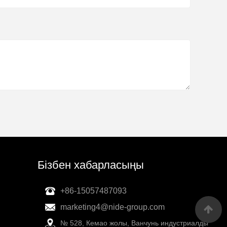
Бізбен хабарласыңы
+86-15057487093
marketing4@nide-group.com
№ 528, Кемао жолы, Ванчунь индустриалды