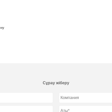
іну
Сұрау жіберу