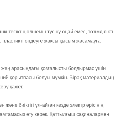
 тесіктің өлшемін түсіну оңай емес, төзімділікті
і, пластикті өңдеуге жақсы қысым жасамауға
мен жең арасындағы қозғалысты болдырмас үшін
иний қорытпасы болуы мүмкін. Бірақ материалдың
еру қажет.
және биіктігі ұлғайған кезде электр өрісінің
қамтамасыз ету керек. Қаттылғыш сақиналармен