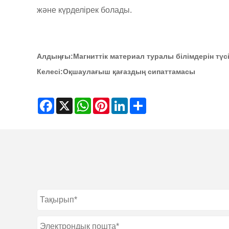
және күрделірек болады.
Алдыңғы:
Магниттік материал туралы білімдерін түс
Келесі:
Оқшаулағыш қағаздың сипаттамасы
Facebook
X
WhatsApp
Pinterest
LinkedIn
Share