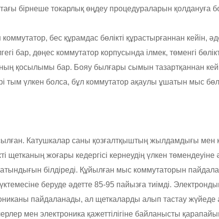
н тағы бірнеше токарлық өңдеу процедураларын қолдануға б
оммутатор, бес құрамдас бөлікті құрастырғаннан кейін, әд
гегі бар, дөңес коммутатор корпусында ілмек, төменгі бөлі
сының қосылымы бар. Бояу былғары сымын тазартқаннан кей
і тым үлкен болса, бұл коммутатор ақаулы ұшатын мыс бө
сылған. Катушкалар саны қозғалтқыштың жылдамдығы мен к
ті щетканың жоғары кедергісі кернеудің үлкен төмендеуіне 
болатындығын білдіреді. Құйылған мыс коммутаторын пайдала
жүктемесіне беруде әдетте 85-95 пайызға тиімді. Электрон
ониканы пайдаланады, ал щеткаларды алып тастау жүйеде аз
ллерлер мен электроника қажеттілігіне байланысты қарапа