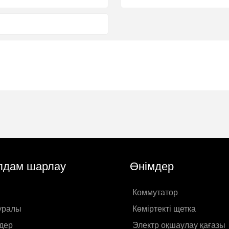
дам шарлау
Өнімдер
Коммутатор
туралы
Көміртекті щетка
дер
Электр оқшаулау қағазы