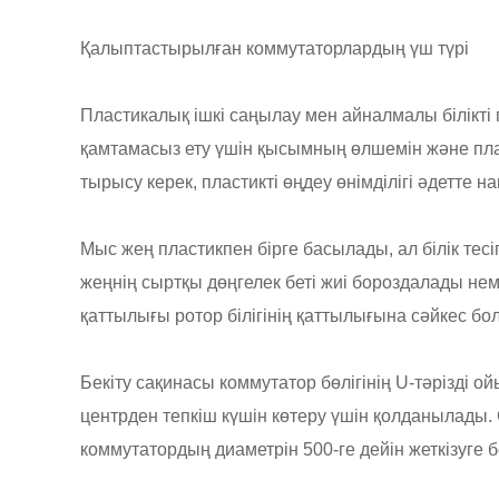
Қалыптастырылған коммутаторлардың үш түрі
Пластикалық ішкі саңылау мен айналмалы білікті п
қамтамасыз ету үшін қысымның өлшемін және плас
тырысу керек, пластикті өңдеу өнімділігі әдетте н
Мыс жең пластикпен бірге басылады, ал білік те
жеңнің сыртқы дөңгелек беті жиі бороздалады н
қаттылығы ротор білігінің қаттылығына сәйкес бол
Бекіту сақинасы коммутатор бөлігінің U-тәрізді о
центрден тепкіш күшін көтеру үшін қолданылады.
коммутатордың диаметрін 500-ге дейін жеткізуге 