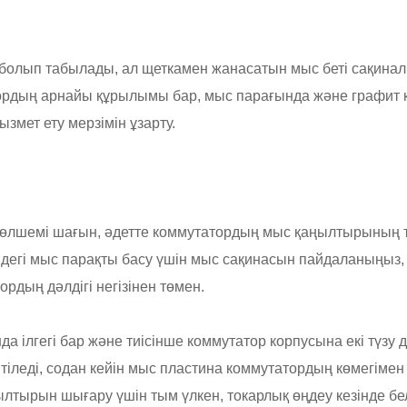
болып табылады, ал щеткамен жанасатын мыс беті сақина
ордың арнайы құрылымы бар, мыс парағында және графит қ
змет ету мерзімін ұзарту.
 өлшемі шағын, әдетте коммутатордың мыс қаңылтырының тө
ндегі мыс парақты басу үшін мыс сақинасын пайдаланыңыз, 
рдың дәлдігі негізінен төмен.
 ілгегі бар және тиісінше коммутатор корпусына екі түзу д
іледі, содан кейін мыс пластина коммутатордың көмегімен бе
ылтырын шығару үшін тым үлкен, токарлық өңдеу кезінде бе