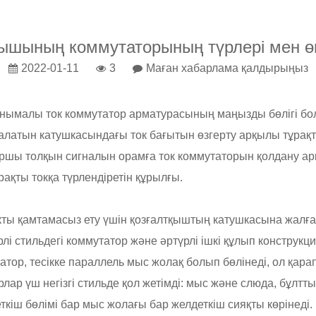
қышының коммутаторының түрлері мен өң
2022-01-11
3
Маған хабарлама қалдырыңыз
йнымалы ток коммутатор арматурасының маңызды бөлігі б
ғалатын катушкасындағы ток бағытын өзгерту арқылы тұрақт
ршы толқын сигналын орамға ток коммутаторын қолдану а
ақты токқа түрлендіретін құрылғы.
окты қамтамасыз ету үшін қозғалтқыштың катушкасына жал
рлі стильдегі коммутатор және әртүрлі ішкі құлып констру
атор, тесікке параллель мыс жолақ болып бөлінеді, ол қар
лар үш негізгі стильде қол жетімді: мыс және слюда, бұлт
кіш бөлімі бар мыс жолағы бар желдеткіш сияқты көрінеді.