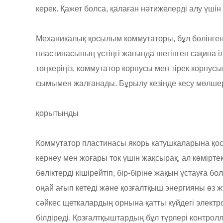
керек. Қажет болса, қалаған нәтижелерді алу үші
Механикалық қосылым коммутаторы, бұл бөлінген к
пластинасының үстіңгі жағында шегінген сақина іл
төңкеріңіз, коммутатор корпусы мен тірек корпу
сымымен жалғанады. Бұрылу кезінде кесу мөлшер
қорытынды
Коммутатор пластинасы якорь катушкаларына қо
кернеу мен жоғары ток үшін жақсырақ, ал көміртек
бөліктерді кішірейтіп, бір-біріне жақын ұстауға 
оңай ағып кетеді және қозғалтқыш энергияны өз 
сәйкес щеткалардың орнына қатты күйдегі электр
білдіреді. Қозғалтқыштардың бұл түрлері контро