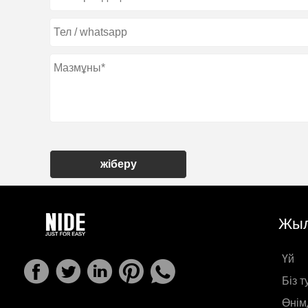
жіберу
Жыл
Үй
Біз 
Өнім