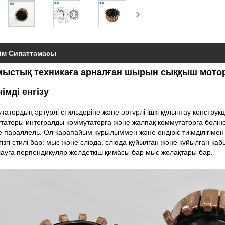
ім Сипаттамасы
мыстық техникаға арналған шырын сыққыш мото
німді енгізу
татордың әртүрлі стильдеріне және әртүрлі ішкі құлыптау констр
таторы интегралды коммутаторға және жалпақ коммутаторға бөліне
ке параллель. Ол қарапайым құрылыммен және өндіріс тиімділігім
гізгі стилі бар: мыс және слюда, слюда құйылған және құйылған қаб
ауға перпендикуляр желдеткіш қимасы бар мыс жолақтары бар.