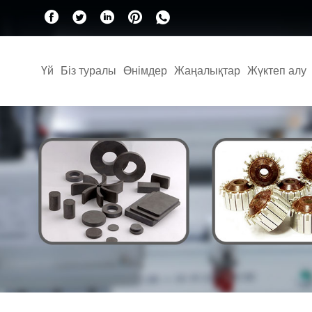
Үй
Біз туралы
Өнімдер
Жаңалықтар
Жүктеп алу