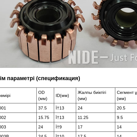
ім параметрі (спецификация)
OD
Жалпы биіктігі
Сегмент 
нөмірі
ID(мм)
(мм)
(мм)
(мм)
001
37.5
Ï†13
24
20.5
002
15.75
Ï†13
11.25
9.5
003
24
Ï†9
17
14
003B
24.5
Ï†10
17.5
14