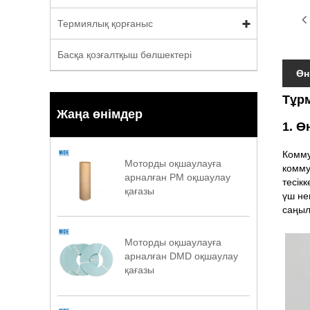
Термиялық қорғаныс
Басқа қозғалтқыш бөлшектері
Өн
Тұр
Жаңа өнімдер
1. Ө
Комму
Моторды оқшаулауға
комму
арналған PM оқшаулау
тесік
қағазы
үш не
саңыл
Моторды оқшаулауға
арналған DMD оқшаулау
қағазы