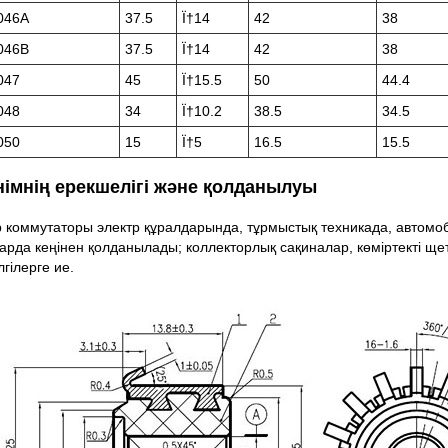
046A
37.5
Ï†14
42
38
046B
37.5
Ï†14
42
38
047
45
Ï†15.5
50
44.4
048
34
Ï†10.2
38.5
34.5
050
15
Ï†5
16.5
15.5
німнің ерекшелігі және қолданылуы
 коммутаторы электр құралдарында, тұрмыстық техникада, автомо
арда кеңінен қолданылады; коллекторлық сақиналар, көміртекті ще
лгілерге ие.