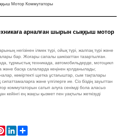
ыққыш Мотор Коммутаторы
ехникаға арналған шырын сыққыш мотор
ының негізінен ілмек түрі, ойық түрі, жалпақ түрі және
алары бар. Жоғары сапалы шикізаттан тазартылған.
да, тұрмыстық техникада, автомобильдерде, мотоцикл
 және басқа салаларда кеңінен қолданылады;
налар, көміртекті щетка ұстағыштар, сым тақталары
 сипаттамаларға және үлгілерге ие. Сіз біздің зауыттан
ор коммутаторын сатып алуға сенімді бола аласыз
удан кейінгі ең жақсы қызмет пен уақтылы жеткізуді
atsApp
Pinterest
LinkedIn
Share