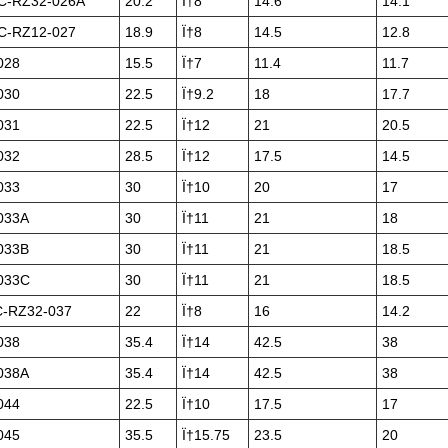
-RZ32-026A
20.2
Ï†8
14.6
14.1
-RZ12-027
18.9
Ï†8
14.5
12.8
028
15.5
Ï†7
11.4
11.7
030
22.5
Ï†9.2
18
17.7
031
22.5
Ï†12
21
20.5
032
28.5
Ï†12
17.5
14.5
033
30
Ï†10
20
17
033A
30
Ï†11
21
18
033B
30
Ï†11
21
18.5
033C
30
Ï†11
21
18.5
-RZ32-037
22
Ï†8
16
14.2
038
35.4
Ï†14
42.5
38
038A
35.4
Ï†14
42.5
38
044
22.5
Ï†10
17.5
17
045
35.5
Ï†15.75
23.5
20