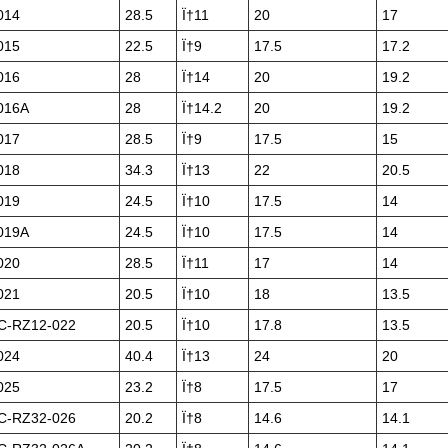
014
28.5
Ï†11
20
17
015
22.5
Ï†9
17.5
17.2
016
28
Ï†14
20
19.2
016A
28
Ï†14.2
20
19.2
017
28.5
Ï†9
17.5
15
018
34.3
Ï†13
22
20.5
019
24.5
Ï†10
17.5
14
019A
24.5
Ï†10
17.5
14
020
28.5
Ï†11
17
14
021
20.5
Ï†10
18
13.5
-RZ12-022
20.5
Ï†10
17.8
13.5
024
40.4
Ï†13
24
20
025
23.2
Ï†8
17.5
17
-RZ32-026
20.2
Ï†8
14.6
14.1