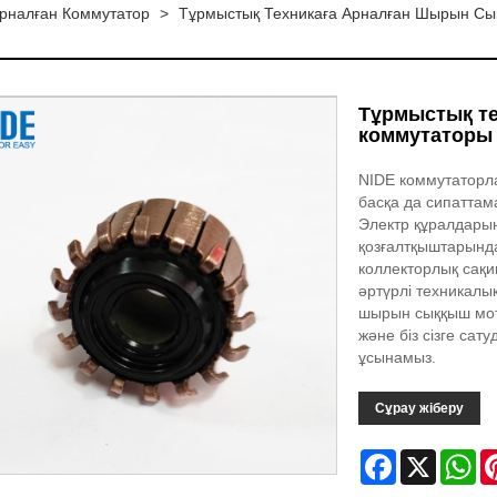
Арналған Коммутатор
>
Тұрмыстық Техникаға Арналған Шырын С
Тұрмыстық т
коммутаторы
NIDE коммутаторлар
басқа да сипаттам
Электр құралдарын
қозғалтқыштарында
коллекторлық сақи
әртүрлі техникалық
шырын сыққыш мот
және біз сізге сат
ұсынамыз.
Сұрау жіберу
Facebook
X
Wh