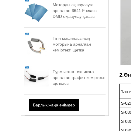
Моторды оқшаулауға
арналған 6641 F класс
DMD оқшаулау қағазы
Тігін машинасының
моторына арналған
көміртекті щетка
Тұрмыстық техникаға
2.Өн
арналған графит көміртекті
щеткасы
Үлгі 
S-02
Барлық жаңа өнімдер
S-03
S-03
S-03