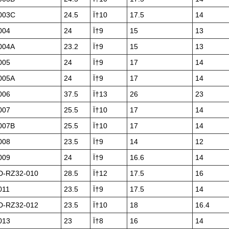
003C
24.5
Ï†10
17.5
14
004
24
Ï†9
15
13
004A
23.2
Ï†9
15
13
005
24
Ï†9
17
14
005A
24
Ï†9
17
14
006
37.5
Ï†13
26
23
007
25.5
Ï†10
17
14
007B
25.5
Ï†10
17
14
008
23.5
Ï†9
14
12
009
24
Ï†9
16.6
14
-RZ32-010
28.5
Ï†12
17.5
16
011
23.5
Ï†9
17.5
14
-RZ32-012
23.5
Ï†10
18
16.4
013
23
Ï†8
16
14