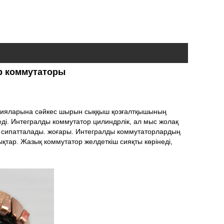
р коммутаторы
укцияларына сәйкес шырын сыққыш қозғалтқышының
ді. Интегралды коммутатор цилиндрлік, ал мыс жолақ
ен сипатталады. жоғары. Интегралды коммутаторлардың
ықтар. Жазық коммутатор желдеткіш сияқты көрінеді,