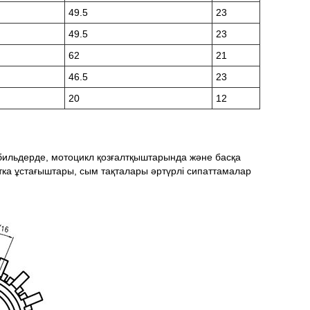
49.5
23
49.5
23
62
21
46.5
23
20
12
бильдерде, мотоцикл қозғалтқыштарында және басқа
тка ұстағыштары, сым тақталары әртүрлі сипаттамалар