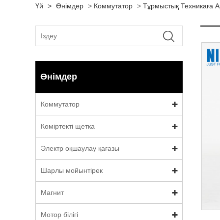
Үй
>
Өнімдер
>
Коммутатор
>
Тұрмыстық Техникаға 
Өнімдер
Коммутатор
Көміртекті щетка
Электр оқшаулау қағазы
Шарлы мойынтірек
Магнит
Мотор білігі