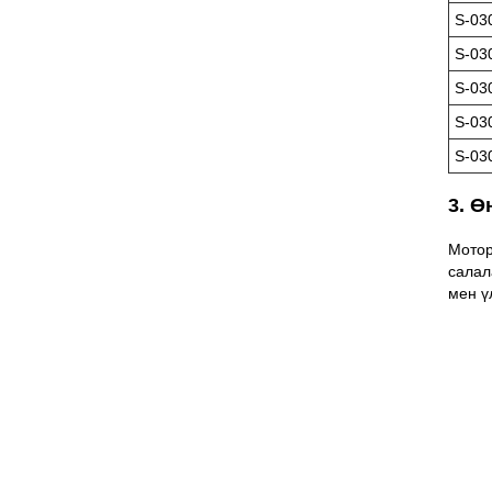
S-03
S-03
S-03
S-03
S-03
3. Ө
Мотор
салал
мен ү