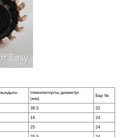
ұзындығы
Ілмек/көтергіш диаметрі.
Бар №
(мм)
38.5
32
16
24
25
24
25.5
24