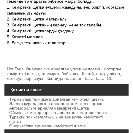
төмендегі ақпаратты жіберсе жақсы болады.
1. Көміртекті щетка өлшемі: ұзындығы, ені, биіктігі, қорғасын
сымының ұзындығы
2. Көміртекті щетка материалы:
3. Көміртекті щетканың кернеуі және ток талабы.
4. Көміртекті щеткаларды қолдану
5. Қажетті мөлшер
6. Басқа техникалық талаптар.
Hot Tags: Өнеркәсіпке арналған үлкен желдеткіш моторлы
көміртекті щетка, тапсырыс бойынша, Қытай, өндірушілер,
жеткізушілер, зауыт, Қытайда жасалған, баға, баға, CE
Қатысты санат
Тұрмыстық техникаға арналған көміртекті щетка
Электр құралдарына арналған көміртекті щетка
Автомобильге арналған көміртекті щетка
Ойыншық моторларына арналған көміртекті щетка
Тұрақты ток қозғалтқышына арналған көміртекті
щетка
Өнеркәсіпке арналған көміртекті щетка