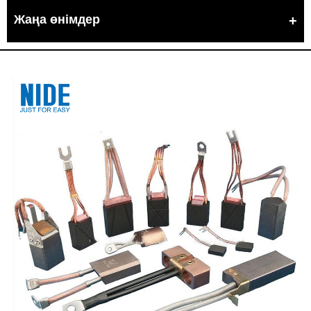
Жаңа өнімдер