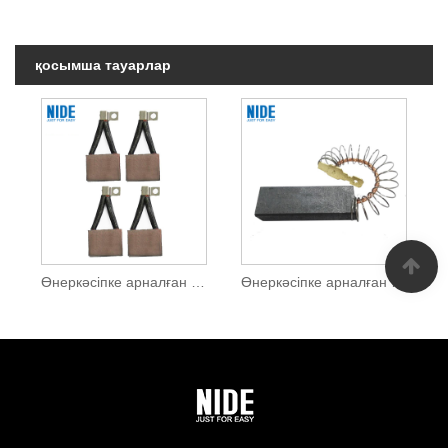
қосымша тауарлар
Өнеркәсіпке арналған электр қозғалтқыштары жылытқышы
Өнеркәсіпке арналған су сорғысының моторлы көміртекті щеткасы