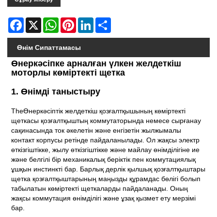
Facebook
X
WhatsApp
Pinterest
LinkedIn
Share
Өнім Сипаттамасы
Өнеркәсіпке арналған үлкен желдеткіш
моторлы көміртекті щетка
1. Өнімді таныстыру
The
Өнеркәсіптік желдеткіш қозғалтқышының көміртекті
щеткасы қозғалтқыштың коммутаторында немесе сырғанау
сақинасында ток әкелетін және енгізетін жылжымалы
контакт корпусы ретінде пайдаланылады. Ол жақсы электр
өткізгіштікке, жылу өткізгіштікке және майлау өнімділігіне ие
және белгілі бір механикалық беріктік пен коммутациялық
ұшқын инстинкті бар. Барлық дерлік қылшық қозғалтқыштары
щетка қозғалтқыштарының маңызды құрамдас бөлігі болып
табылатын көміртекті щеткаларды пайдаланады. Оның
жақсы коммутация өнімділігі және ұзақ қызмет ету мерзімі
бар.