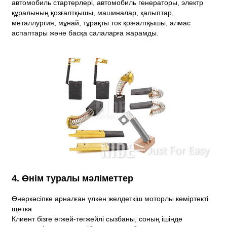
автомобиль стартерлері, автомобиль генераторы, электр
құралының қозғалтқышы, машиналар, қалыптар,
металлургия, мұнай, тұрақты ток қозғалтқышы, алмас
аспаптары және басқа салаларға жарамды.
4. Өнім туралы мәліметтер
Өнеркәсіпке арналған үлкен желдеткіш моторлы көміртекті
щетка
Клиент бізге егжей-тегжейлі сызбаны, соның ішінде