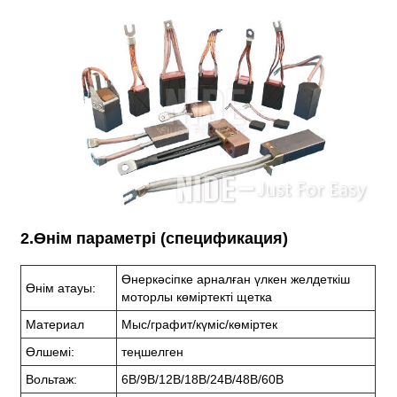
2.Өнім параметрі (спецификация)
Өнеркәсіпке арналған үлкен желдеткіш
Өнім атауы:
моторлы көміртекті щетка
Материал
Мыс/графит/күміс/көміртек
Өлшемі:
теңшелген
Вольтаж:
6В/9В/12В/18В/24В/48В/60В