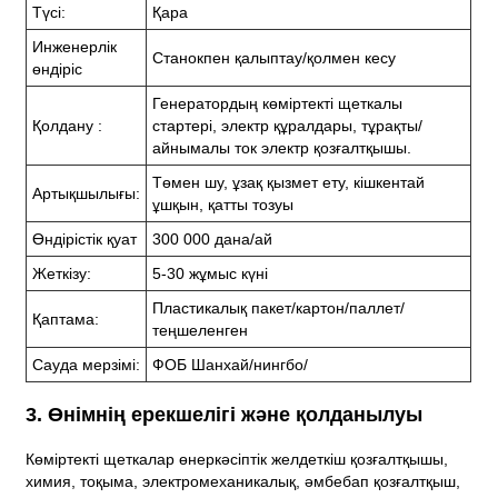
Түсі:
Қара
Инженерлік
Станокпен қалыптау/қолмен кесу
өндіріс
Генератордың көміртекті щеткалы
Қолдану :
стартері, электр құралдары, тұрақты/
айнымалы ток электр қозғалтқышы.
Төмен шу, ұзақ қызмет ету, кішкентай
Артықшылығы:
ұшқын, қатты тозуы
Өндірістік қуат
300 000 дана/ай
Жеткізу:
5-30 жұмыс күні
Пластикалық пакет/картон/паллет/
Қаптама:
теңшеленген
Сауда мерзімі:
ФОБ Шанхай/нингбо/
3. Өнімнің ерекшелігі және қолданылуы
Көміртекті щеткалар өнеркәсіптік желдеткіш қозғалтқышы,
химия, тоқыма, электромеханикалық, әмбебап қозғалтқыш,