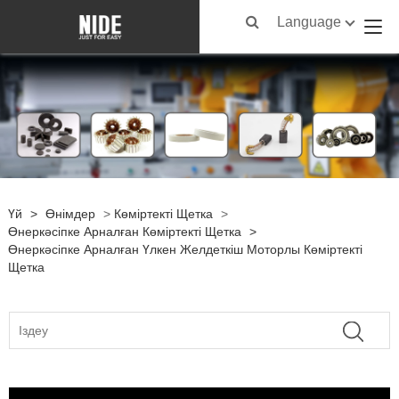
Language
Үй
>
Өнімдер
>
Көміртекті Щетка
>
Өнеркәсіпке Арналған Көміртекті Щетка
>
Өнеркәсіпке Арналған Үлкен Желдеткіш Моторлы Көміртекті
Щетка