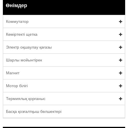
Өнімдер
Коммутатор
Көміртекті щетка
Электр оқшаулау қағазы
Шарлы мойынтірек
Магнит
Мотор білігі
Термиялық қорғаныс
Басқа қозғалтқыш бөлшектері