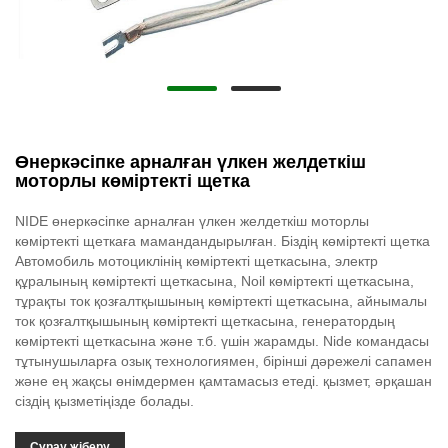
Өнеркәсіпке арналған үлкен желдеткіш
моторлы көміртекті щетка
NIDE өнеркәсіпке арналған үлкен желдеткіш моторлы
көміртекті щеткаға мамандандырылған. Біздің көміртекті щетка
Автомобиль мотоциклінің көміртекті щеткасына, электр
құралының көміртекті щеткасына, Noil көміртекті щеткасына,
тұрақты ток қозғалтқышының көміртекті щеткасына, айнымалы
ток қозғалтқышының көміртекті щеткасына, генератордың
көміртекті щеткасына және т.б. үшін жарамды. Nide командасы
тұтынушыларға озық технологиямен, бірінші дәрежелі сапамен
және ең жақсы өнімдермен қамтамасыз етеді. қызмет, әрқашан
сіздің қызметіңізде болады.
Сұрау жіберу