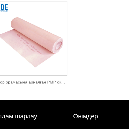
Мотор орамасына арналған PMP оқшаулау қағазы
дам шарлау
Өнімдер