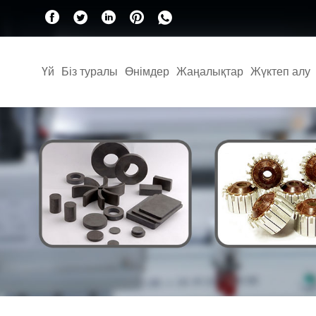
Үй
Біз туралы
Өнімдер
Жаңалықтар
Жүктеп алу