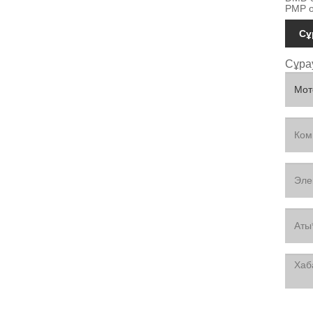
PMP о
Сұ
Сұра