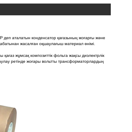
MP деп аталатын конденсатор қағазының жоғарғы және
қабатынан жасалған оқшаулағыш материал өнімі.
лы қағаз жұмсақ композиттік фольга жақсы диэлектрлік
шаулау ретінде жоғары вольтты трансформаторлардың