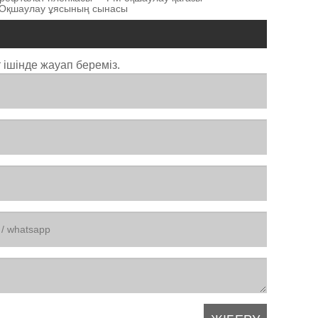
Оқшаулау ұясының сынасы
 ішінде жауап береміз.