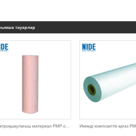
сымша тауарлар
Электроқшаулағыш материал PMP оқшаулау қағазы