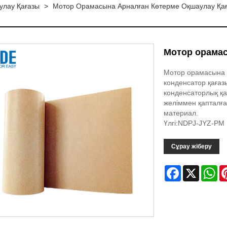
лау Қағазы
>
Мотор Орамасына Арналған Көтерме Оқшаулау Қа
Мотор орамас
Мотор орамасына 
конденсатор қағаз
конденсаторлық қа
желіммен қапталғ
материал.
Үлгі:NDPJ-JYZ-PM
Сұрау жіберу
Facebook
X
Wh