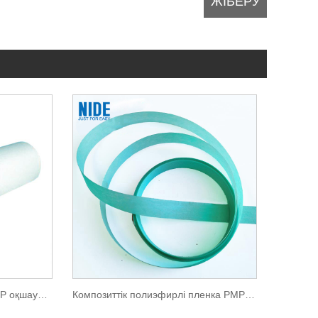
Икемді композиттік қағаз PMP оқшаулау қағазы
Композиттік полиэфирлі пленка PMP оқшаулау қағазы