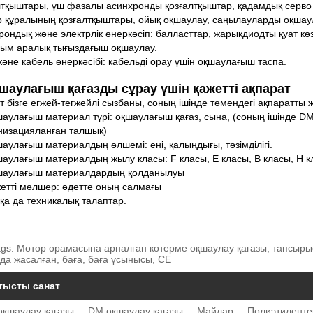
лтқыштары, үш фазалы асинхронды қозғалтқыштар, қадамдық серво 
р құралының қозғалтқыштары, ойық оқшаулау, саңылауларды оқшау
рондық және электрлік өнеркәсіп: балласттар, жарықдиодты қуат кө
ым аралық тығыздағыш оқшаулау.
әне кабель өнеркәсібі: кабельді орау үшін оқшаулағыш таспа.
шаулағыш қағазды сұрау үшін қажетті ақпарат
т бізге егжей-тегжейлі сызбаны, соның ішінде төмендегі ақпаратты 
шаулағыш материал түрі: оқшаулағыш қағаз, сына, (соның ішінде D
низацияланған талшық)
шаулағыш материалдың өлшемі: ені, қалыңдығы, төзімділігі.
шаулағыш материалдың жылу класы: F класы, Е класы, В класы, H 
шаулағыш материалдардың қолданылуы
жетті мөлшер: әдетте оның салмағы
сқа да техникалық талаптар.
ags: Мотор орамасына арналған көтерме оқшаулау қағазы, тапсырыс 
да жасалған, баға, баға ұсынысы, CE
тысты санат
қшаулау қағазы
DM оқшаулау қағазы
Майлар
Полиэтиленте