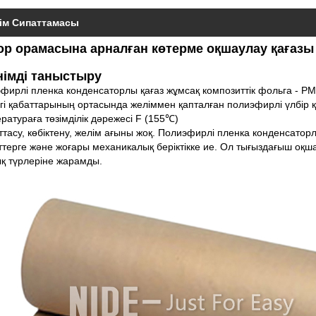
ім Сипаттамасы
ор орамасына арналған көтерме оқшаулау қағазы
німді таныстыру
фирлі пленка конденсаторлы қағаз жұмсақ композиттік фольга - P
гі қабаттарының ортасында желіммен қапталған полиэфирлі үлбір 
ратураға төзімділік дәрежесі F (155℃)
аттасу, көбіктену, желім ағыны жоқ. Полиэфирлі пленка конденсатор
ттерге және жоғары механикалық беріктікке ие. Ол тығыздағыш оқ
қ түрлеріне жарамды.