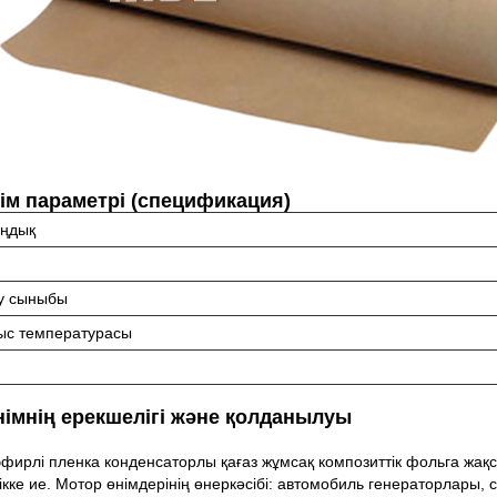
ім параметрі (спецификация)
ңдық
у сыныбы
с температурасы
німнің ерекшелігі және қолданылуы
фирлі пленка конденсаторлы қағаз жұмсақ композиттік фольга жақ
тікке ие. Мотор өнімдерінің өнеркәсібі: автомобиль генераторлары,