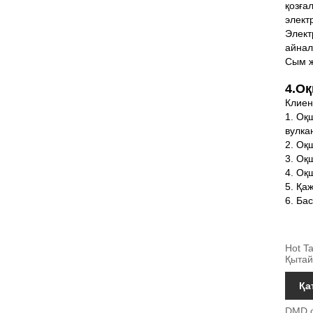
қозға
элект
Элект
айнал
Сым ж
4.
Оқ
Клиен
1. Оқ
вулка
2. Оқ
3. Оқ
4. Оқ
5. Қа
6. Ба
Hot T
Қытай
Қа
DMD о