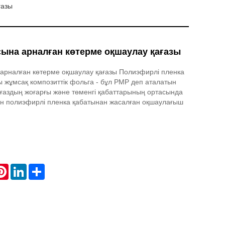
ғазы
ына арналған көтерме оқшаулау қағазы
арналған көтерме оқшаулау қағазы Полиэфирлі пленка
ы жұмсақ композиттік фольга - бұл PMP деп аталатын
ғаздың жоғарғы және төменгі қабаттарының ортасында
ан полиэфирлі пленка қабатынан жасалған оқшаулағыш
atsApp
Pinterest
LinkedIn
Share