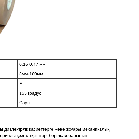
0,15-0,47 мм
5мм-100мм
F
155 градус
Сары
сы диэлектрлік қасиеттерге және жоғары механикалық
 сериялы қозғалтқыштар, беріліс қорабының