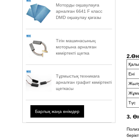
Моторды оқшаулауға
арналған 6641 F класс
DMD оқшаулау қағазы
Тігін машинасының
моторына арналған
көміртекті щетка
2.Өн
Қалы
Ені
Тұрмыстық техникаға
арналған графит көміртекті
Жыл
щеткасы
Жұмы
Түс
Барлық жаңа өнімдер
3. Ө
Полиэ
берік