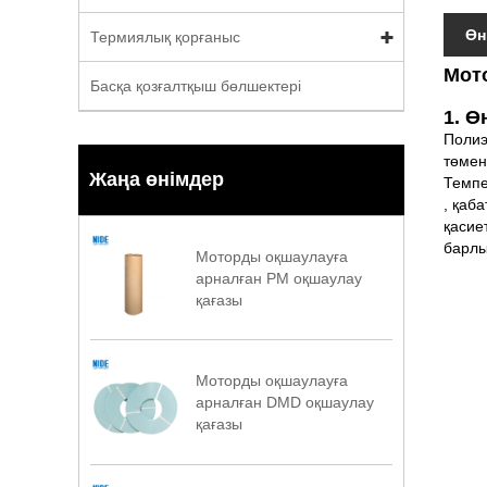
Өн
Термиялық қорғаныс
Мот
Басқа қозғалтқыш бөлшектері
1. Ө
Полиэ
төмен
Жаңа өнімдер
Темпе
, қаб
қасие
барлы
Моторды оқшаулауға
арналған PM оқшаулау
қағазы
Моторды оқшаулауға
арналған DMD оқшаулау
қағазы