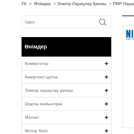
Үй
>
Өнімдер
>
Электр Оқшаулау Қағазы
>
PMP Оқшау
Өнімдер
Коммутатор
Көміртекті щетка
Электр оқшаулау қағазы
Шарлы мойынтірек
Магнит
Мотор білігі