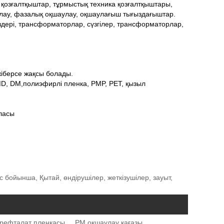
қозғалтқыштар, тұрмыстық техника қозғалтқыштары,
лау, фазалық оқшаулау, оқшаулағыш тығыздағыштар.
здері, трансформаторлар, сүзгілер, трансформаторлар,
жіберсе жақсы болады.
MD, DM,
полиэфирлі пленка, PMP, PET, қызыл
класы
бойынша, Қытай, өндірушілер, жеткізушілер, зауыт,
рефталат пленкасы
PM оқшаулау қағазы