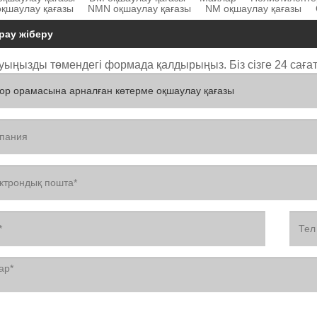
қшаулау қағазы
NMN оқшаулау қағазы
NM оқшаулау қағазы
рау жіберу
уыңызды төмендегі формада қалдырыңыз. Біз сізге 24 сағат