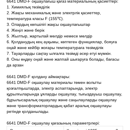
6641 DMD-F оқшаулағыш қағаз материалының қасиеттері:
1. Химиялық төзімділік
2. Жақсы механикалық және электрлік қасиеттер,
температура класы F (155℃).
3. Олардың көпшілігі жақсы оқшаулағыштар
4. Жеңіл және берік
5. Жылтыр, жартылай мөлдір немесе мөлдір
6. Қолданудың кең ауқымы, көптеген функциялар, бояуға
оңай және кейбір жоғары температураға төзімділік
7. Тауарларды сақтау ылғалға төзімді әсер етуі мүмкін.
8. Оны өңдеу оңай және жаппай шығаруға болады, бағасы
да арзан
6641 DMD-F қолдану аймақтары:
6641 DMD-F оқшаулау материалы төмен вольтты
қозғалтқыштарда, электр аспаптарында, электр
құрылғыларында ұяларды оқшаулау, тығыздауыш оқшаулау,
бұрылысаралық оқшаулау және саңылауларды оқшаулау
және трансформаторлардың қабат аралық оқшаулауы
ретінде қолданылады.
6641 DMD-F оқшаулау қағазының параметрлері: