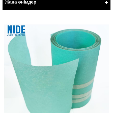
Жаңа өнімдер