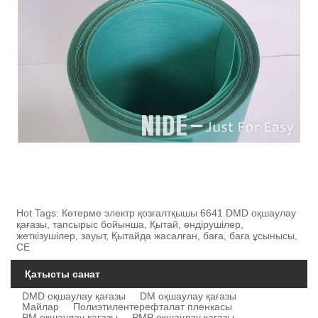
Hot Tags: Көтерме электр қозғалтқышы 6641 DMD оқшаулау
қағазы, тапсырыс бойынша, Қытай, өндірушілер,
жеткізушілер, зауыт, Қытайда жасалған, баға, баға ұсынысы,
CE
Қатысты санат
DMD оқшаулау қағазы
DM оқшаулау қағазы
Майлар
Полиэтилентерефталат пленкасы
PM оқшаулау қағазы
PMP оқшаулау қағазы