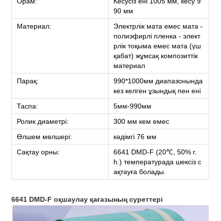
Орам:
Кесусіз ені 1005 мм, кесу 9
90 мм
Материал:
Электрлік мата емес мата -
полиэфирлі пленка - элект
рлік тоқыма емес мата (үш
қабат) жұмсақ композиттік
материал
Парақ:
990*1000мм диапазонында
кез келген ұзындық пен ені
Таспа:
5мм-990мм
Ролик диаметрі:
300 мм кем емес
Өлшем мөлшері:
кәдімгі 76 мм
Сақтау орны:
6641 DMD-F (20℃, 50% r.
h.) температурада шексіз с
ақтауға болады.
6641 DMD-F оқшаулау қағазының суреттері