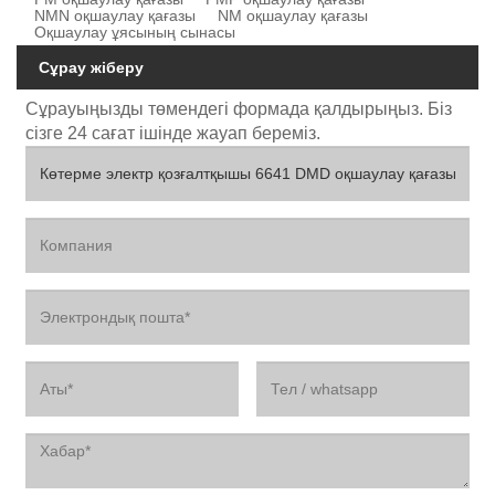
NMN оқшаулау қағазы
NM оқшаулау қағазы
Оқшаулау ұясының сынасы
Сұрау жіберу
Сұрауыңызды төмендегі формада қалдырыңыз. Біз
сізге 24 сағат ішінде жауап береміз.