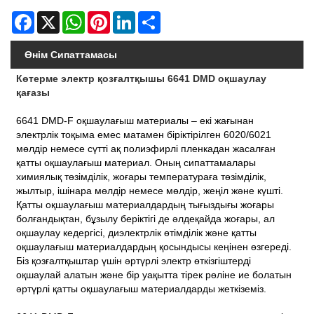
Facebook
X
WhatsApp
Pinterest
LinkedIn
Share
Өнім Сипаттамасы
Көтерме электр қозғалтқышы 6641 DMD оқшаулау
қағазы
6641 DMD-F оқшаулағыш материалы – екі жағынан
электрлік тоқыма емес матамен біріктірілген 6020/6021
мөлдір немесе сүтті ақ полиэфирлі пленкадан жасалған
қатты оқшаулағыш материал. Оның сипаттамалары
химиялық төзімділік, жоғары температураға төзімділік,
жылтыр, ішінара мөлдір немесе мөлдір, жеңіл және күшті.
Қатты оқшаулағыш материалдардың тығыздығы жоғары
болғандықтан, бұзылу беріктігі де әлдеқайда жоғары, ал
оқшаулау кедергісі, диэлектрлік өтімділік және қатты
оқшаулағыш материалдардың қосындысы кеңінен өзгереді.
Біз қозғалтқыштар үшін әртүрлі электр өткізгіштерді
оқшаулай алатын және бір уақытта тірек рөліне ие болатын
әртүрлі қатты оқшаулағыш материалдарды жеткіземіз.