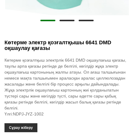
Көтерме электр қозғалтқышы 6641 DMD
оқшаулау қағазы
Көтерме қозғалтқыш электрлік 6641 DMD оқшаулағыш қағазы,
таулы арпа қағазы ретінде де белгілі, көгілдір жұқа электр
оқшаулағыш картонының жалпы атауы. Ол ағаш талшығынан
немесе мақта талшығымен араласқан аралас целлюлозадан
жасалады және белгілі бір процесс арқылы дайындалады.
Жұқа электрлік оқшаулағыш картонның жиі қолданылатын
түстері сары және көгілдір түсті, сары әдетте сары қабық
қағазы ретінде белгілі, көгілдір жасыл балық қағазы ретінде
белгілі.
Үлгі:NDPJ-JYZ-1002
Сұрау жіберу