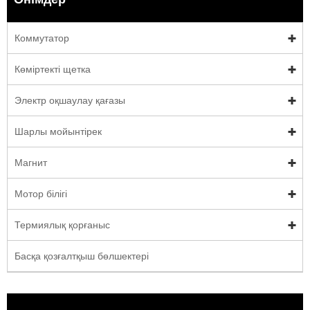
Коммутатор
Көміртекті щетка
Электр оқшаулау қағазы
Шарлы мойынтірек
Магнит
Мотор білігі
Термиялық қорғаныс
Басқа қозғалтқыш бөлшектері