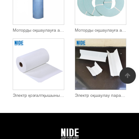
Моторды оқшаулауға арналған 6642 F класс DMD оқшаулау қағазы
Моторды оқшаулауға арналған DMD оқшаулау қағазы
Электр қозғалтқышының орамасына арналған жоғары сапалы статор оқшаулау қағазы
Электр оқшаулау парағы DMD оқшаулау қағазы