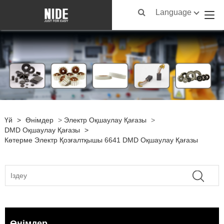
Language
Үй
>
Өнімдер
>
Электр Оқшаулау Қағазы
>
DMD Оқшаулау Қағазы
>
Көтерме Электр Қозғалтқышы 6641 DMD Оқшаулау Қағазы
Өнімдер