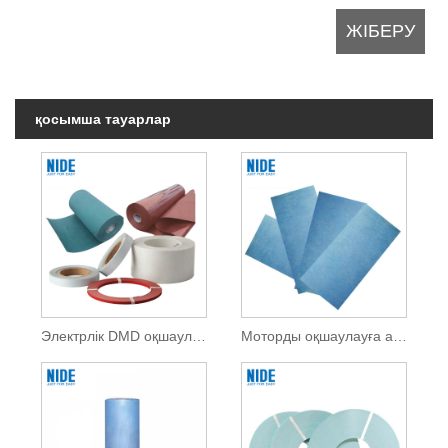
қосымша тауарлар
Электрлік DMD оқшаулау қағазы
Моторды оқшаулауға арналған 6641 F класс DMD оқшаулау қағазы